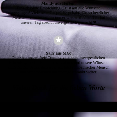
Mandy aus Herten:
Eine absolute Empfehlung. Er ist auf alle Wünsche
eingegangen! Viele nette Gespräche gehabt! Ein so herzlicher
Mensch! Wir würden Ihn immer wieder Buchen!! Er hat
unseren Tag absolut unvergesslich gemacht ❤
Sally aus MG:
Peter hat unsere freie Trauung zu einem unvergesslichen
Erlebnis gemacht! Er ist immer auf uns und unsere Wünsche
eingegangen. Außerdem ist er ein total sympathischer Mensch
und wir empfehlen ihn uneingeschränkt weiter.
Vielen Dank für die lieben Worte