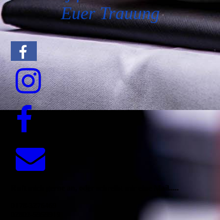
Euer Trauung
Ruft mich gerne an, oder schreibt mir eine Mail.....
0178-3276469
02802-5959919